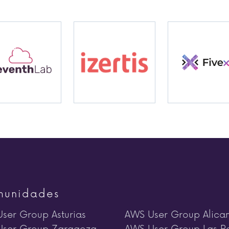
unidades
ser Group Asturias
AWS User Group Alica